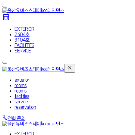
EXTERIOR
2404호
3104호
FACILITIES
SERVICE
exterior
rooms
rooms
facilities
service
reservation
전화 문의
EXTERIOR